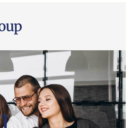
oup
1