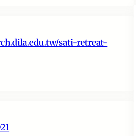
ch.dila.edu.tw/sati-retreat-
021