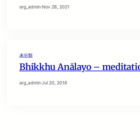
arg_admin
·
Nov 28, 2021
未分類
Bhikkhu Anālayo – meditatio
arg_admin
·
Jul 20, 2018