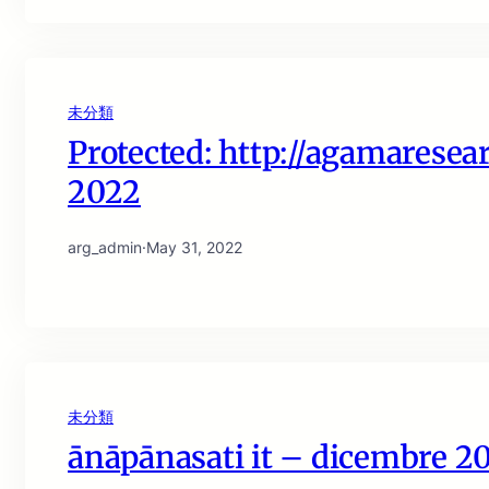
未分類
Protected: http://agamaresear
2022
arg_admin
·
May 31, 2022
未分類
ānāpānasati it – dicembre 2