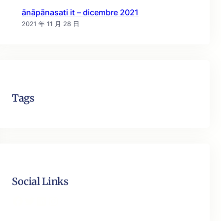
ānāpānasati it – dicembre 2021
2021 年 11 月 28 日
Tags
Social Links
Facebook
Twitter
LinkedIn
Instagram